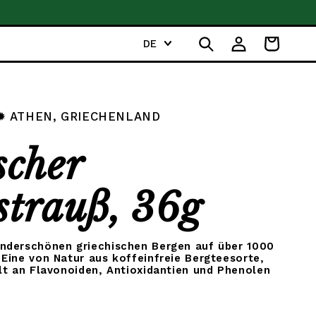
Für mehr Inspiration fol
S
DE
Einloggen
Warenkorb
p
r
a
c
✹ ATHEN, GRIECHENLAND
h
e
scher
strauß, 36g
nderschönen griechischen Bergen auf über 1000
Eine von Natur aus koffeinfreie Bergteesorte,
lt an Flavonoiden, Antioxidantien und Phenolen