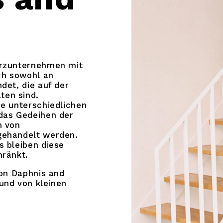
ürzunternehmen mit
ch sowohl an
det, die auf der
ten sind.
ie unterschiedlichen
 das Gedeihen der
n von
gehandelt werden.
s bleiben diese
hränkt.
von Daphnis and
und von kleinen