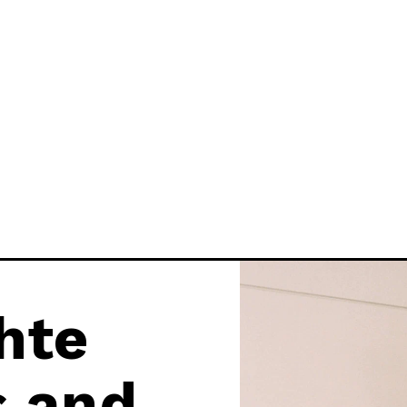
hte
s and