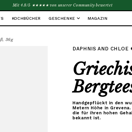
Mit 4.8/5 ★★★★★ von unserer Community bewertet
DIREKT ZUM INHALT
TS
KOCHBÜCHER
GESCHENKE
MAGAZIN
uß, 36g
DAPHNIS AND CHLOE
SPRINGEN
Griechi
Bergtee
Handgepflückt in den wu
Metern Höhe in Grevena. 
die für ihren hohen Geha
bekannt ist.