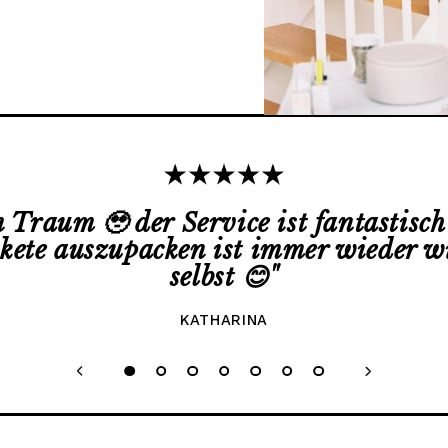
in Traum 🥹 der Service ist fantastisc
akete auszupacken ist immer wieder w
selbst 😊
"
KATHARINA