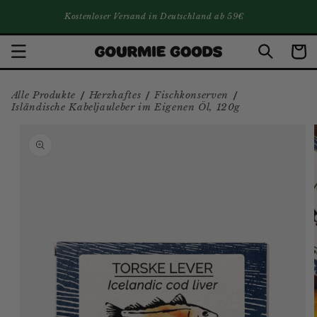
DIREKT ZUM INHALT
Kostenloser Versand in Deutschland ab 59€
Warenko
/
/
/
Alle Produkte
Herzhaftes
Fischkonserven
Isländische Kabeljauleber im Eigenen Öl, 120g
ZU PRODUKTINFORMATIONEN
SPRINGEN