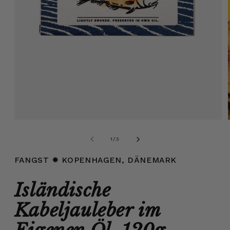
Medien
1
in
von
1
/
3
Modal
öffnen
FANGST
✹ KOPENHAGEN, DÄNEMARK
Isländische
Kabeljauleber im