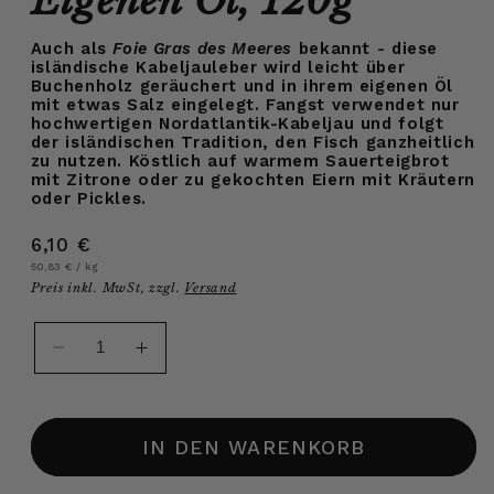
Eigenen Öl, 120g
Auch als
Foie Gras des Meeres
bekannt - diese
isländische Kabeljauleber wird leicht über
Buchenholz geräuchert und in ihrem eigenen Öl
mit etwas Salz eingelegt. Fangst verwendet nur
hochwertigen Nordatlantik-Kabeljau und folgt
der isländischen Tradition, den Fisch ganzheitlich
zu nutzen. Köstlich auf warmem Sauerteigbrot
mit Zitrone oder zu gekochten Eiern mit Kräutern
oder Pickles.
Normaler
6,10 €
Grundpreis
pro
Preis
50,83 €
/
kg
Preis inkl. MwSt, zzgl.
Versand
Verringere
Erhöhe
die
die
Menge
Menge
für
für
IN DEN WARENKORB
Isländische
Isländische
Kabeljauleber
Kabeljauleber