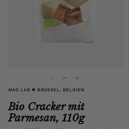
Medien
1
in
von
1
/
2
Modal
öffnen
MAD LAB
✹ BRÜSSEL, BELGIEN
Bio Cracker mit
Parmesan, 110g