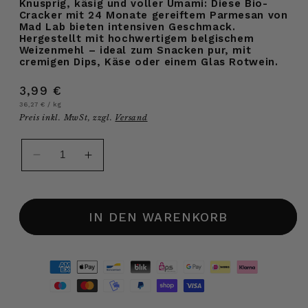
Knusprig, käsig und voller Umami: Diese Bio-
Cracker mit 24 Monate gereiftem Parmesan von
Mad Lab bieten intensiven Geschmack.
Hergestellt mit hochwertigem belgischem
Weizenmehl – ideal zum Snacken pur, mit
cremigen Dips, Käse oder einem Glas Rotwein.
Normaler
3,99 €
Grundpreis
pro
Preis
36,27 €
/
kg
Preis inkl. MwSt, zzgl.
Versand
Verringere
Erhöhe
die
die
Menge
Menge
für
für
IN DEN WARENKORB
Bio
Bio
Cracker
Cracker
mit
mit
Parmesan,
Parmesan,
110g
110g