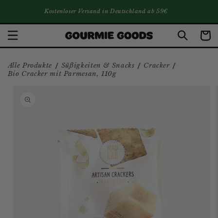
DIREKT ZUM INHALT
Kostenloser Versand in Deutschland ab 59€
Warenko
/
/
/
Alle Produkte
Süßigkeiten & Snacks
Cracker
Bio Cracker mit Parmesan, 110g
ZU PRODUKTINFORMATIONEN
SPRINGEN