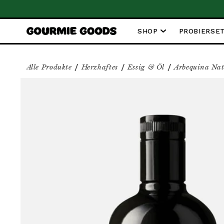
nd ab 59€
SHOP
PROBIERSE
/
/
/
Alle Produkte
Herzhaftes
Essig & Öl
Arbequina Nat
ZU PRODUKTINFORMATIONEN 