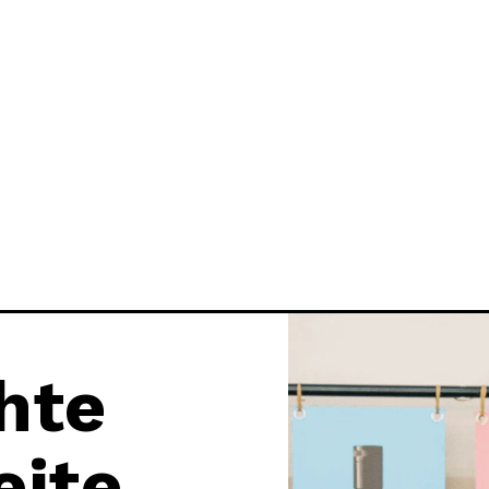
hte
eite