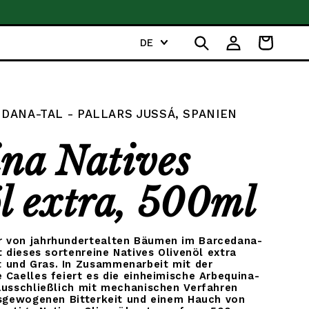
Für mehr Inspiration fol
S
DE
Einloggen
Warenkorb
p
r
a
c
DANA-TAL - PALLARS JUSSÁ, SPANIEN
h
e
na Natives
l extra, 500ml
r von jahrhundertealten Bäumen im Barcedana-
t dieses sortenreine Natives Olivenöl extra
 und Gras. In Zusammenarbeit mit der
 Caelles feiert es die einheimische Arbequina-
ausschließlich mit mechanischen Verfahren
ausgewogenen Bitterkeit und einem Hauch von