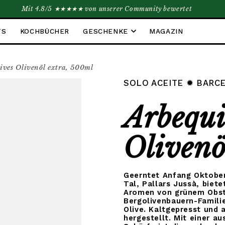
Mit 4.8/5 ★★★★★ von unserer Community bewertet
DIREKT ZUM INHALT
TS
KOCHBÜCHER
GESCHENKE
MAGAZIN
ives Olivenöl extra, 500ml
SOLO ACEITE
✹ BARCE
SPRINGEN
Arbequi
Olivenö
Geerntet Anfang Oktobe
Tal, Pallars Jussà, biete
Aromen von grünem Obst
Bergolivenbauern-Familie
Olive. Kaltgepresst und 
hergestellt. Mit einer 