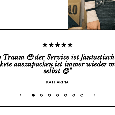
in Traum 🥹 der Service ist fantastisc
akete auszupacken ist immer wieder w
selbst 😊
"
KATHARINA