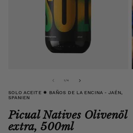
Medien
1
in
von
1
/
4
Modal
öffnen
SOLO ACEITE
✹ BAÑOS DE LA ENCINA - JAÉN,
SPANIEN
Picual Natives Olivenöl
extra, 500ml