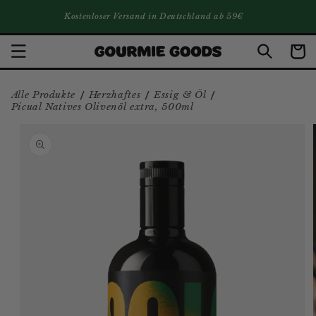
DIREKT ZUM INHALT
Kostenloser Versand in Deutschland ab 59€
Warenko
/
/
/
Alle Produkte
Herzhaftes
Essig & Öl
Picual Natives Olivenöl extra, 500ml
ZU PRODUKTINFORMATIONEN
SPRINGEN