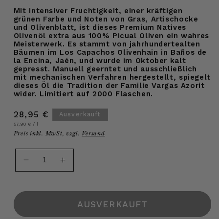
Mit intensiver Fruchtigkeit, einer kräftigen
grünen Farbe und Noten von Gras, Artischocke
und Olivenblatt, ist dieses Premium Natives
Olivenöl extra aus 100% Picual Oliven ein wahres
Meisterwerk. Es stammt von jahrhundertealten
Bäumen im Los Capachos Olivenhain in Baños de
la Encina, Jaén, und wurde im Oktober kalt
gepresst. Manuell geerntet und ausschließlich
mit mechanischen Verfahren hergestellt, spiegelt
dieses Öl die Tradition der Familie Vargas Azorit
wider. Limitiert auf 2000 Flaschen.
Normaler
28,95 €
Ausverkauft
Grundpreis
pro
Preis
57,90 €
/
l
Preis inkl. MwSt, zzgl.
Versand
Verringere
Erhöhe
die
die
Menge
Menge
für
für
AUSVERKAUFT
Picual
Picual
Natives
Natives