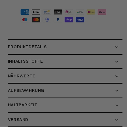
Olivenöl
Olivenöl
extra,
extra,
500ml
500ml
PRODUKTDETAILS
INHALTSSTOFFE
NÄHRWERTE
AUFBEWAHRUNG
HALTBARKEIT
VERSAND