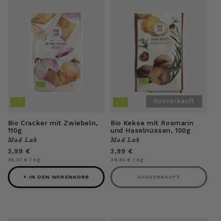
Ausverkauft
Bio Cracker mit Zwiebeln,
Bio Kekse mit Rosmarin
110g
und Haselnüssen, 100g
Mad Lab
Mad Lab
Anbieter:
Anbieter:
Normaler
3,99 €
Normaler
3,99 €
Preis
Preis
Grundpreis
pro
Grundpreis
pro
36,27 €
/
kg
39,90 €
/
kg
+ IN DEN WARENKORB
AUSVERKAUFT