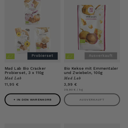
Ausverkauft
Probierset
Mad Lab Bio Cracker
Bio Kekse mit Emmentaler
Probierset, 3 x 110g
und Zwiebeln, 100g
Mad Lab
Mad Lab
Anbieter:
Anbieter:
Normaler
11,95 €
Normaler
3,99 €
Preis
Preis
Grundpreis
pro
39,90 €
/
kg
+ IN DEN WARENKORB
AUSVERKAUFT