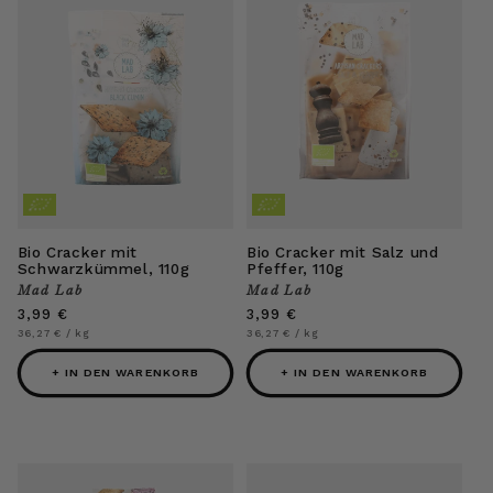
Bio Cracker mit
Bio Cracker mit Salz und
Schwarzkümmel, 110g
Pfeffer, 110g
Mad Lab
Mad Lab
Anbieter:
Anbieter:
Normaler
3,99 €
Normaler
3,99 €
Preis
Preis
Grundpreis
pro
Grundpreis
pro
36,27 €
/
kg
36,27 €
/
kg
+ IN DEN WARENKORB
+ IN DEN WARENKORB