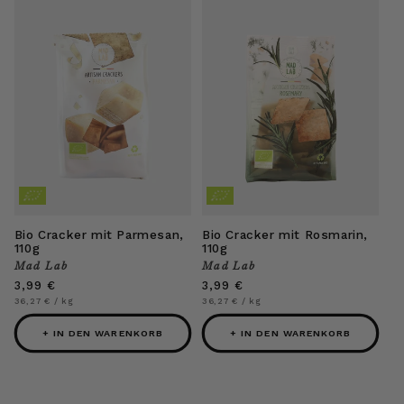
Bio Cracker mit Parmesan,
Bio Cracker mit Rosmarin,
110g
110g
Mad Lab
Mad Lab
Anbieter:
Anbieter:
Normaler
3,99 €
Normaler
3,99 €
Preis
Preis
Grundpreis
pro
Grundpreis
pro
36,27 €
/
kg
36,27 €
/
kg
+ IN DEN WARENKORB
+ IN DEN WARENKORB