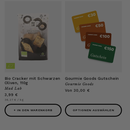
Bio Cracker mit Schwarzen
Gourmie Goods Gutschein
Oliven, 110g
Gourmie Goods
Anbieter:
Mad Lab
Anbieter:
Normaler
Von 30,00 €
Normaler
3,99 €
Preis
Preis
Grundpreis
pro
36,27 €
/
kg
+ IN DEN WARENKORB
OPTIONEN AUSWÄHLEN