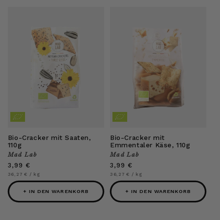
Bio-Cracker mit Saaten,
Bio-Cracker mit
110g
Emmentaler Käse, 110g
Mad Lab
Mad Lab
Anbieter:
Anbieter:
Normaler
3,99 €
Normaler
3,99 €
Preis
Preis
Grundpreis
pro
Grundpreis
pro
36,27 €
/
kg
36,27 €
/
kg
+ IN DEN WARENKORB
+ IN DEN WARENKORB