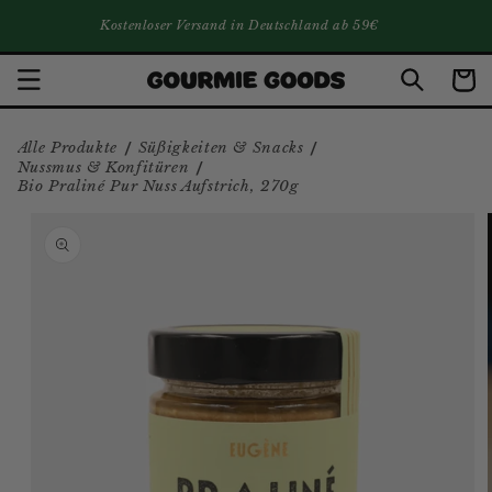
DIREKT ZUM INHALT
Kostenloser Versand in Deutschland ab 59€
Warenko
/
/
Alle Produkte
Süßigkeiten & Snacks
/
Nussmus & Konfitüren
Bio Praliné Pur Nuss Aufstrich, 270g
ZU PRODUKTINFORMATIONEN
SPRINGEN