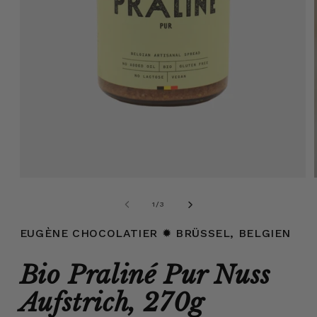
Medien
1
in
von
1
/
3
Modal
öffnen
EUGÈNE CHOCOLATIER
✹ BRÜSSEL, BELGIEN
Bio Praliné Pur Nuss
Aufstrich, 270g