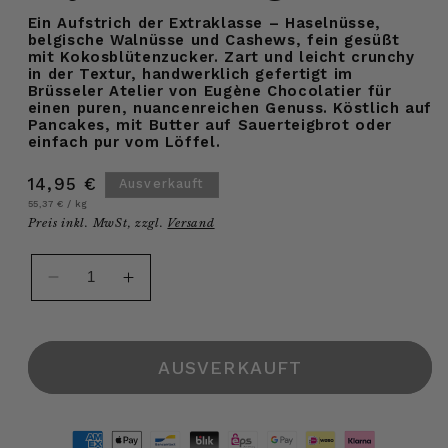
Ein Aufstrich der Extraklasse – Haselnüsse,
belgische Walnüsse und Cashews, fein gesüßt
mit Kokosblütenzucker. Zart und leicht crunchy
in der Textur, handwerklich gefertigt im
Brüsseler Atelier von Eugène Chocolatier für
einen puren, nuancenreichen Genuss. Köstlich auf
Pancakes, mit Butter auf Sauerteigbrot oder
einfach pur vom Löffel.
Normaler
14,95 €
Ausverkauft
Grundpreis
pro
Preis
55,37 €
/
kg
Preis inkl. MwSt, zzgl.
Versand
Verringere
Erhöhe
die
die
Menge
Menge
für
für
AUSVERKAUFT
Bio
Bio
Praliné
Praliné
Pur
Pur
Nuss
Nuss