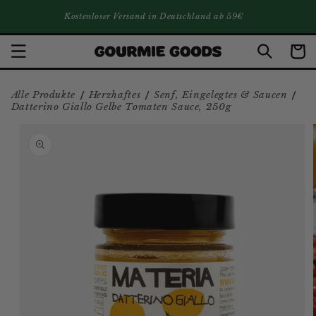
DIREKT ZUM INHALT
Kostenloser Versand in Deutschland ab 59€
Warenko
/
/
/
Alle Produkte
Herzhaftes
Senf, Eingelegtes & Saucen
Datterino Giallo Gelbe Tomaten Sauce, 250g
ZU PRODUKTINFORMATIONEN
SPRINGEN