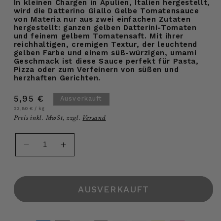
In kleinen Chargen in Apulien, Italien hergestellt,
wird die Datterino Giallo Gelbe Tomatensauce
von Materia nur aus zwei einfachen Zutaten
hergestellt: ganzen gelben Datterini-Tomaten
und feinem gelbem Tomatensaft. Mit ihrer
reichhaltigen, cremigen Textur, der leuchtend
gelben Farbe und einem süß-würzigen, umami
Geschmack ist diese Sauce perfekt für Pasta,
Pizza oder zum Verfeinern von süßen und
herzhaften Gerichten.
Normaler
5,95 €
Ausverkauft
Grundpreis
pro
Preis
23,80 €
/
kg
Preis inkl. MwSt, zzgl.
Versand
Verringere
Erhöhe
die
die
Menge
Menge
für
für
AUSVERKAUFT
Datterino
Datterino
Giallo
Giallo
Gelbe
Gelbe