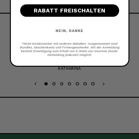
RABATT FREISCHALTEN
NEIN, DANKE
"
Jede Bestellung ist ein Traum 🥹 der Service
*Nicht kombinierbar mit anderen Rabatten. Ausgenommen sind
ist fantastisch und die Produkte sind einfach
Bundles, Geschenksets und Firmengeschenke. Mit der Anmeldung
perfekt! Die Pakete auszupacken ist immer
besteht Einwilligung zum Erhalt von E-Mails von Gourmie Goods.
Abmeldung jederzeit möglich.
wieder wie ein Geschenk an sich selbst 😊
"
KATHARINA