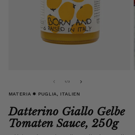
Medien
1
in
von
1
/
3
Modal
öffnen
MATERIA
✹ PUGLIA, ITALIEN
Datterino Giallo Gelbe
Tomaten Sauce, 250g