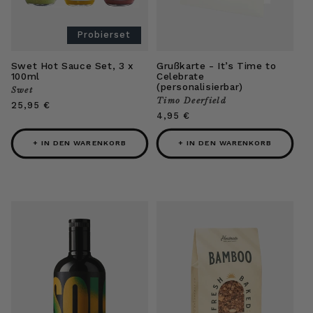
Probierset
Swet Hot Sauce Set, 3 x
Grußkarte - It’s Time to
100ml
Celebrate
(personalisierbar)
Swet
Anbieter:
Timo Deerfield
Anbieter:
Normaler
25,95 €
Normaler
4,95 €
Preis
Preis
+ IN DEN WARENKORB
+ IN DEN WARENKORB