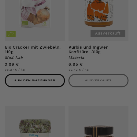
Ausverkauft
Bio Cracker mit Zwiebeln,
Kürbis und Ingwer
110g
Konfitüre, 310g
Mad Lab
Materia
Anbieter:
Anbieter:
Normaler
3,99 €
Normaler
6,95 €
Preis
Preis
Grundpreis
pro
Grundpreis
pro
36,27 €
/
kg
22,42 €
/
kg
+ IN DEN WARENKORB
AUSVERKAUFT