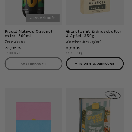
Ausverkauft
Picual Natives Olivenöl
Granola mit Erdnussbutter
extra, 500ml
& Apfel, 350g
Solo Aceite
Bamboo Breakfast
Anbieter:
Anbieter:
Normaler
28,95 €
Normaler
5,99 €
Preis
Preis
Grundpreis
pro
Grundpreis
pro
57,90 €
/
l
17,11 €
/
kg
AUSVERKAUFT
+ IN DEN WARENKORB