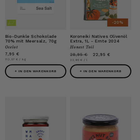
-20%
Bio-Dunkle Schokolade
Koroneiki Natives Olivenöl
70% mit Meersalz, 70g
Extra, 1L - Ernte 2024
Ocelot
Honest Toil
Anbieter:
Anbieter:
Normaler
7,95 €
Normaler
Verkaufspreis
28,95 €
22,95 €
Preis
Preis
Grundpreis
pro
113,57 €
/
kg
Grundpreis
pro
22,95 €
/
l
+ IN DEN WARENKORB
+ IN DEN WARENKORB