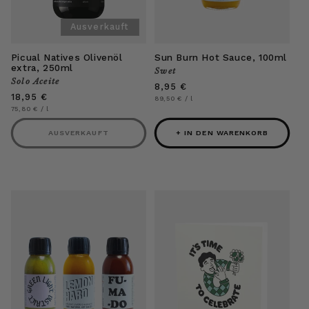
Ausverkauft
Picual Natives Olivenöl
Sun Burn Hot Sauce, 100ml
extra, 250ml
Swet
Anbieter:
Solo Aceite
Anbieter:
Normaler
8,95 €
Normaler
18,95 €
Preis
Grundpreis
pro
89,50 €
/
l
Preis
Grundpreis
pro
75,80 €
/
l
AUSVERKAUFT
+ IN DEN WARENKORB