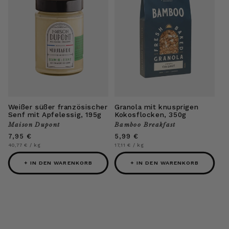
Weißer süßer französischer
Granola mit knusprigen
Senf mit Apfelessig, 195g
Kokosflocken, 350g
Maison Dupont
Bamboo Breakfast
Anbieter:
Anbieter:
Normaler
7,95 €
Normaler
5,99 €
Preis
Preis
Grundpreis
pro
Grundpreis
pro
40,77 €
/
kg
17,11 €
/
kg
+ IN DEN WARENKORB
+ IN DEN WARENKORB