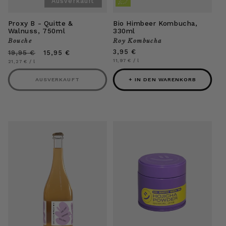
Ausverkauft
Proxy B - Quitte &
Bio Himbeer Kombucha,
Walnuss, 750ml
330ml
Bouche
Roy Kombucha
Anbieter:
Anbieter:
Normaler
Verkaufspreis
Normaler
3,95 €
19,95 €
15,95 €
Preis
Preis
Grundpreis
pro
11,97 €
/
l
Grundpreis
pro
21,27 €
/
l
AUSVERKAUFT
+ IN DEN WARENKORB