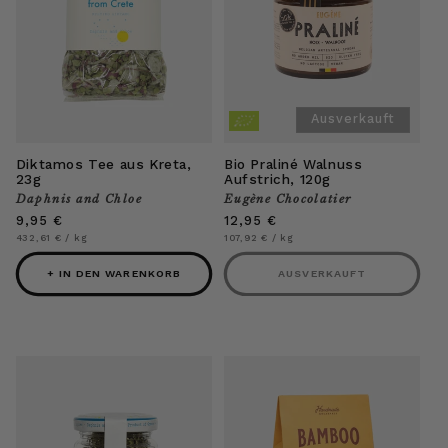
Ausverkauft
Diktamos Tee aus Kreta,
Bio Praliné Walnuss
23g
Aufstrich, 120g
Daphnis and Chloe
Eugène Chocolatier
Anbieter:
Anbieter:
Normaler
9,95 €
Normaler
12,95 €
Preis
Preis
Grundpreis
pro
Grundpreis
pro
432,61 €
/
kg
107,92 €
/
kg
+ IN DEN WARENKORB
AUSVERKAUFT