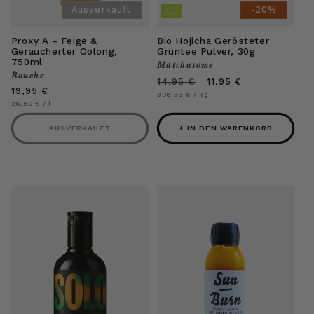
Ausverkauft
-20%
Proxy A - Feige &
Bio Hojicha Gerösteter
Geräucherter Oolong,
Grüntee Pulver, 30g
750ml
Matchasome
Anbieter:
Bouche
Anbieter:
Normaler
Verkaufspreis
14,95 €
11,95 €
Normaler
19,95 €
Preis
Grundpreis
pro
398,33 €
/
kg
Preis
Grundpreis
pro
26,60 €
/
l
AUSVERKAUFT
+ IN DEN WARENKORB