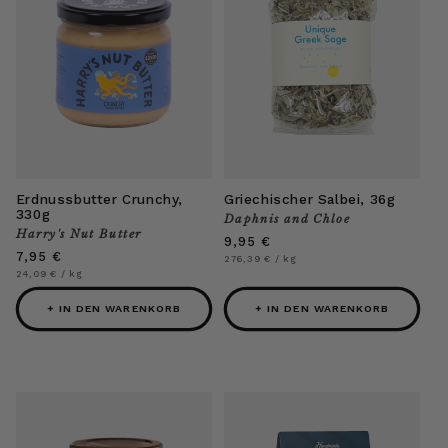
Erdnussbutter Crunchy,
Griechischer Salbei, 36g
330g
Daphnis and Chloe
Anbieter:
Harry's Nut Butter
Anbieter:
Normaler
9,95 €
Normaler
7,95 €
Preis
Grundpreis
pro
276,39 €
/
kg
Preis
Grundpreis
pro
24,09 €
/
kg
+ IN DEN WARENKORB
+ IN DEN WARENKORB