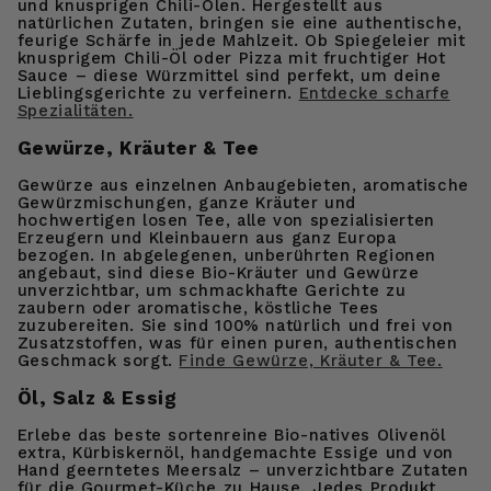
und knusprigen Chili-Ölen. Hergestellt aus
natürlichen Zutaten, bringen sie eine authentische,
feurige Schärfe in jede Mahlzeit. Ob Spiegeleier mit
knusprigem Chili-Öl oder Pizza mit fruchtiger Hot
Sauce – diese Würzmittel sind perfekt, um deine
Lieblingsgerichte zu verfeinern.
Entdecke scharfe
Spezialitäten.
Gewürze, Kräuter & Tee
Gewürze aus einzelnen Anbaugebieten, aromatische
Gewürzmischungen, ganze Kräuter und
hochwertigen losen Tee, alle von spezialisierten
Erzeugern und Kleinbauern aus ganz Europa
bezogen. In abgelegenen, unberührten Regionen
angebaut, sind diese Bio-Kräuter und Gewürze
unverzichtbar, um schmackhafte Gerichte zu
zaubern oder aromatische, köstliche Tees
zuzubereiten. Sie sind 100% natürlich und frei von
Zusatzstoffen, was für einen puren, authentischen
Geschmack sorgt.
Finde Gewürze, Kräuter & Tee
.
Öl, Salz & Essig
Erlebe das beste sortenreine Bio-natives Olivenöl
extra, Kürbiskernöl, handgemachte Essige und von
Hand geerntetes Meersalz – unverzichtbare Zutaten
für die Gourmet-Küche zu Hause. Jedes Produkt