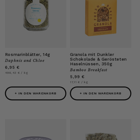
Rosmarinblätter, 14g
Granola mit Dunkler
Schokolade & Gerösteten
Daphnis and Chloe
Anbieter:
Haselnüssen, 350g
Normaler
6,95 €
Bamboo Breakfast
Anbieter:
Preis
Grundpreis
pro
496,43 €
/
kg
Normaler
5,99 €
Preis
Grundpreis
pro
17,11 €
/
kg
+ IN DEN WARENKORB
+ IN DEN WARENKORB