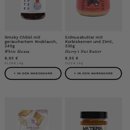
Smoky Chiliöl mit
Erdnussbutter mit
geräuchertem Knoblauch,
Kürbiskernen und Zimt,
240g
330g
White Mausu
Harry's Nut Butter
Anbieter:
Anbieter:
Normaler
8,95 €
Normaler
8,95 €
Preis
Preis
Grundpreis
pro
Grundpreis
pro
37,29 €
/
kg
27,12 €
/
kg
+ IN DEN WARENKORB
+ IN DEN WARENKORB